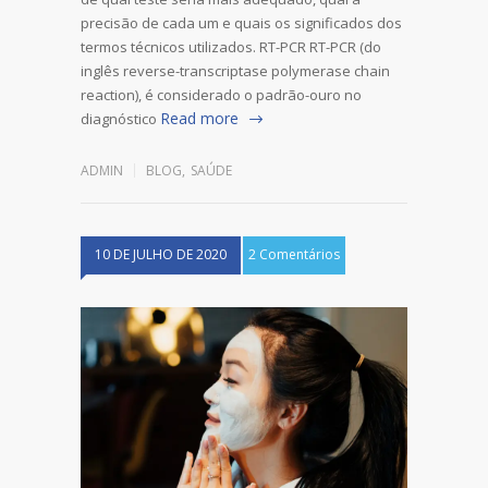
precisão de cada um e quais os significados dos
termos técnicos utilizados. RT-PCR RT-PCR (do
inglês reverse-transcriptase polymerase chain
reaction), é considerado o padrão-ouro no
Read more
diagnóstico
ADMIN
BLOG
,
SAÚDE
10 DE JULHO DE 2020
2 Comentários