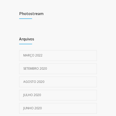
5 dicas para cuidar da pele no inverno
945
Photostream
10 DE JULHO DE 2020
Você sabe diferenciar os testes para
873
detecção do COVID-19?
Arquivos
14 DE AGOSTO DE 2020
MARÇO 2022
SETEMBRO 2020
AGOSTO 2020
JULHO 2020
JUNHO 2020