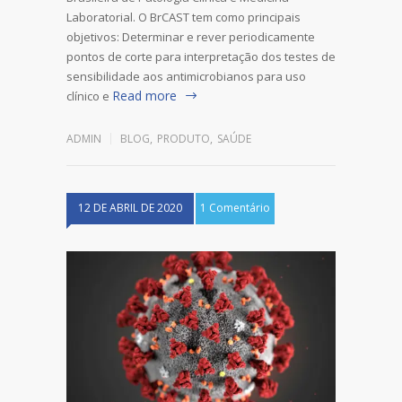
Laboratorial. O BrCAST tem como principais
objetivos: Determinar e rever periodicamente
pontos de corte para interpretação dos testes de
sensibilidade aos antimicrobianos para uso
Read more
clínico e
ADMIN
BLOG
,
PRODUTO
,
SAÚDE
12 DE ABRIL DE 2020
1 Comentário