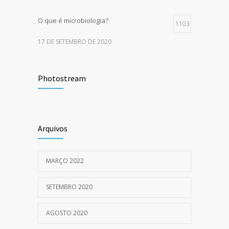
O que é microbiologia?
1103
17 DE SETEMBRO DE 2020
5 dicas para cuidar da pele no inverno
945
Photostream
10 DE JULHO DE 2020
Você sabe diferenciar os testes para
873
detecção do COVID-19?
Arquivos
14 DE AGOSTO DE 2020
MARÇO 2022
SETEMBRO 2020
AGOSTO 2020