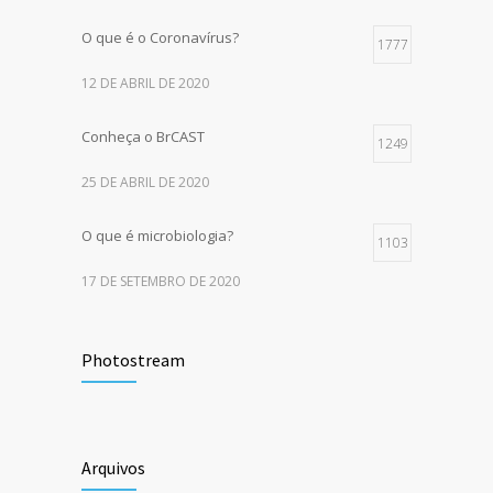
O que é o Coronavírus?
1777
12 DE ABRIL DE 2020
Conheça o BrCAST
1249
25 DE ABRIL DE 2020
O que é microbiologia?
1103
17 DE SETEMBRO DE 2020
5 dicas para cuidar da pele no inverno
946
Photostream
10 DE JULHO DE 2020
Você sabe diferenciar os testes para
874
detecção do COVID-19?
Arquivos
14 DE AGOSTO DE 2020